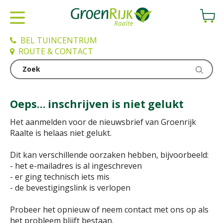
G
a
n
a
BEL TUINCENTRUM
a
ROUTE & CONTACT
r
c
Home
o
n
Oeps… inschrijven is niet gelukt
t
e
Het aanmelden voor de nieuwsbrief van Groenrijk
n
Raalte is helaas niet gelukt.
t
Dit kan verschillende oorzaken hebben, bijvoorbeeld:
- het e-mailadres is al ingeschreven
- er ging technisch iets mis
- de bevestigingslink is verlopen
Probeer het opnieuw of neem contact met ons op als
het probleem blijft bestaan.