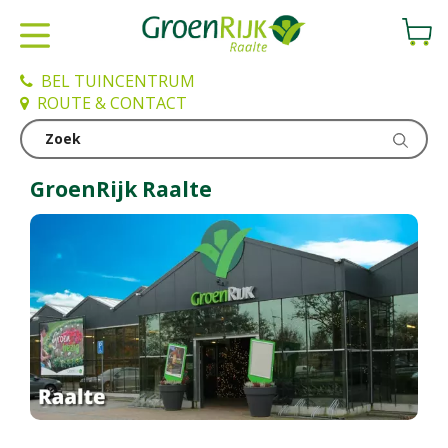
G
a
n
a
BEL TUINCENTRUM
a
ROUTE & CONTACT
r
c
Vestigingen
o
n
GroenRijk Raalte
t
e
n
t