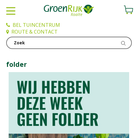
G
a
n
a
BEL TUINCENTRUM
a
ROUTE & CONTACT
r
c
Home
o
n
folder
t
e
n
t