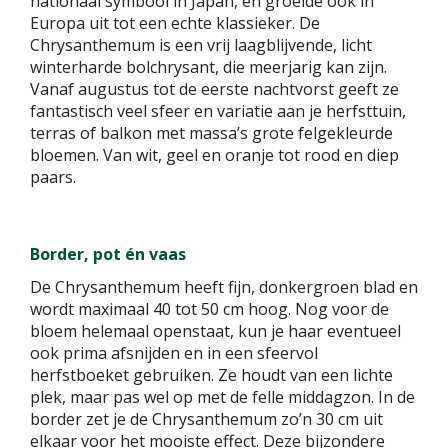
nationaal symbool in Japan, en groeide ook in
Europa uit tot een echte klassieker. De
Chrysanthemum is een vrij laagblijvende, licht
winterharde bolchrysant, die meerjarig kan zijn.
Vanaf augustus tot de eerste nachtvorst geeft ze
fantastisch veel sfeer en variatie aan je herfsttuin,
terras of balkon met massa’s grote felgekleurde
bloemen. Van wit, geel en oranje tot rood en diep
paars.
Border, pot én vaas
De Chrysanthemum heeft fijn, donkergroen blad en
wordt maximaal 40 tot 50 cm hoog. Nog voor de
bloem helemaal openstaat, kun je haar eventueel
ook prima afsnijden en in een sfeervol
herfstboeket gebruiken. Ze houdt van een lichte
plek, maar pas wel op met de felle middagzon. In de
border zet je de Chrysanthemum zo’n 30 cm uit
elkaar voor het mooiste effect. Deze bijzondere