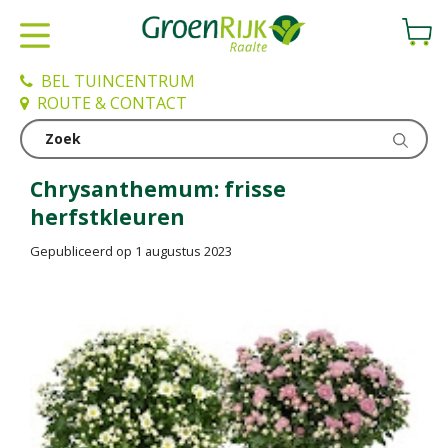
G
a
n
a
BEL TUINCENTRUM
a
ROUTE & CONTACT
r
c
Nieuws
o
n
Chrysanthemum: frisse
t
herfstkleuren
e
n
Gepubliceerd op
1 augustus 2023
t