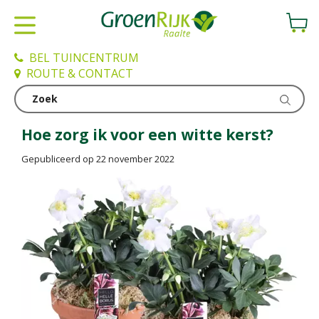
G
a
n
a
BEL TUINCENTRUM
a
ROUTE & CONTACT
r
c
Nieuws
o
n
Hoe zorg ik voor een witte kerst?
t
Gepubliceerd op
22 november 2022
e
n
t