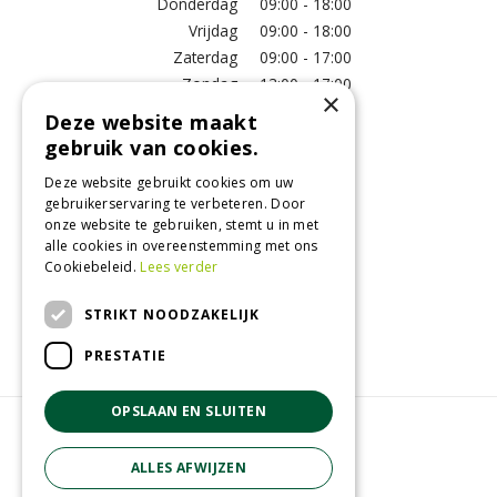
Donderdag
09:00 - 18:00
Vrijdag
09:00 - 18:00
Zaterdag
09:00 - 17:00
Zondag
13:00 - 17:00
×
Deze website maakt
Meer vestigingsinformatie >
gebruik van cookies.
Deze website gebruikt cookies om uw
Informatie
gebruikerservaring te verbeteren. Door
onze website te gebruiken, stemt u in met
Over ons
alle cookies in overeenstemming met ons
Algemene voorwaarden
Cookiebeleid.
Lees verder
Betaalinformatie
Verzend- en retourregeling
STRIKT NOODZAKELIJK
Disclaimer
PRESTATIE
OPSLAAN EN SLUITEN
© GroenRijk Raalte
Green Solutions
ALLES AFWIJZEN
Tuincentrum Overzicht