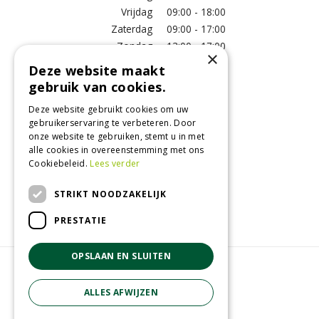
Vrijdag
09:00 - 18:00
Zaterdag
09:00 - 17:00
Zondag
13:00 - 17:00
×
Deze website maakt
Meer vestigingsinformatie >
gebruik van cookies.
Deze website gebruikt cookies om uw
Informatie
gebruikerservaring te verbeteren. Door
onze website te gebruiken, stemt u in met
Over ons
alle cookies in overeenstemming met ons
Algemene voorwaarden
Cookiebeleid.
Lees verder
Betaalinformatie
Verzend- en retourregeling
STRIKT NOODZAKELIJK
Disclaimer
PRESTATIE
OPSLAAN EN SLUITEN
© GroenRijk Raalte
Green Solutions
ALLES AFWIJZEN
Tuincentrum Overzicht