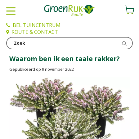
G
a
n
a
BEL TUINCENTRUM
a
ROUTE & CONTACT
r
c
Nieuws
o
n
Waarom ben ik een taaie rakker?
t
Gepubliceerd op
9 november 2022
e
n
t