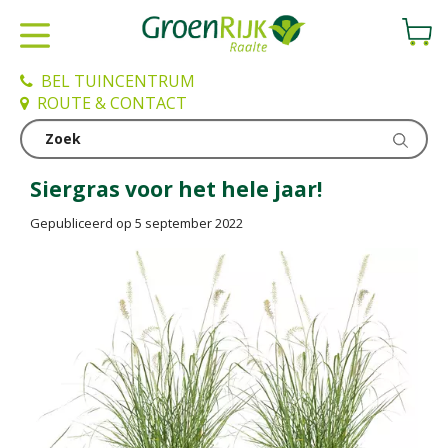
G
a
n
a
BEL TUINCENTRUM
a
ROUTE & CONTACT
r
c
Nieuws
o
n
Siergras voor het hele jaar!
t
Gepubliceerd op
5 september 2022
e
n
t