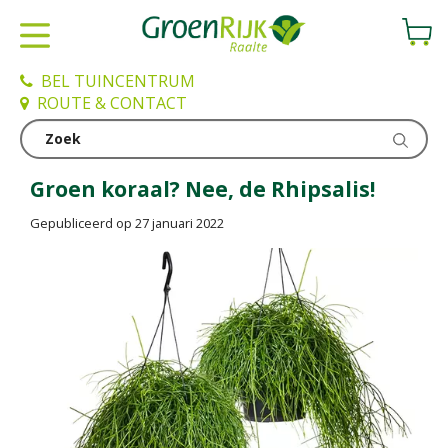
G
a
n
a
BEL TUINCENTRUM
a
ROUTE & CONTACT
r
c
Nieuws
o
n
Groen koraal? Nee, de Rhipsalis!
t
Gepubliceerd op
27 januari 2022
e
n
t