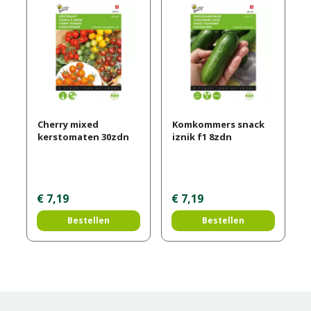
Cherry mixed
Komkommers snack
kerstomaten 30zdn
iznik f1 8zdn
€
7
,
19
€
7
,
19
Bestellen
Bestellen