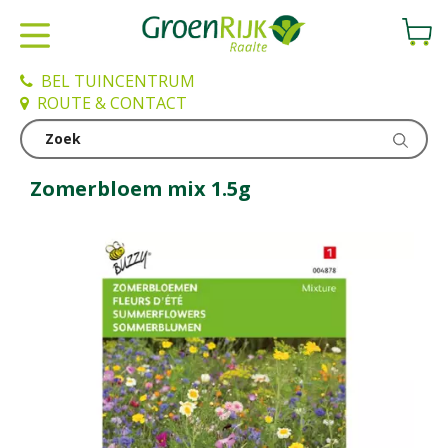
G
a
n
a
BEL TUINCENTRUM
a
ROUTE & CONTACT
r
c
Kweken en zaden
o
n
Zomerbloem mix 1.5g
t
e
n
t