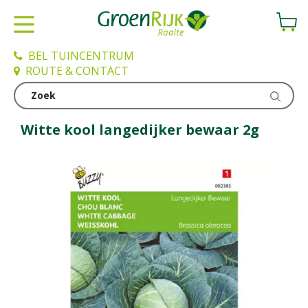
G
a
n
a
BEL TUINCENTRUM
a
ROUTE & CONTACT
r
c
Kweken en zaden
o
n
Witte kool langedijker bewaar 2g
t
e
n
t