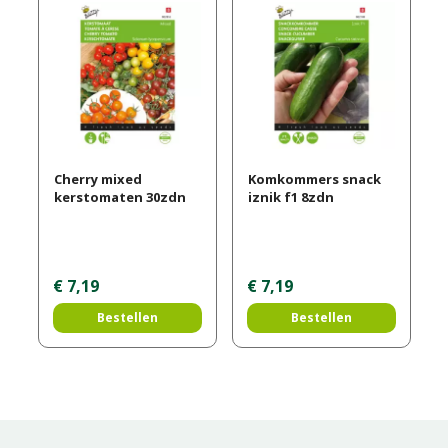
Cherry mixed
Komkommers snack
kerstomaten 30zdn
iznik f1 8zdn
€
7
,
19
€
7
,
19
Bestellen
Bestellen