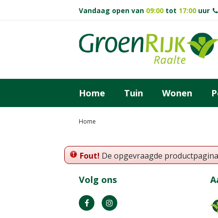
Ga
Vandaag open van
09:00
tot
17:00
uur
naar
content
Home
Tuin
Wonen
P
Home
Fout!
De opgevraagde productpagina is
Volg ons
A