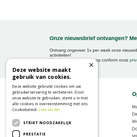
Onze nieuwsbrief ontvangen? Mel
Ontvang ongeveer 1x per week onze nieuwsbr
activiteiten!
We slaan uw gegevens op conform onze
priv
×
Deze website maakt
gebruik van cookies.
Deze website gebruikt cookies om uw
gebruikerservaring te verbeteren. Door
Contact
O
onze website te gebruiken, stemt u in met
alle cookies in overeenstemming met ons
GroenRijk Raalte
M
Cookiebeleid.
Lees verder
Oude Zwolsestraat 8 A
Di
8102RS Raalte
W
STRIKT NOODZAKELIJK
Do
PRESTATIE
T.
0031 (0)572-357636
Vr