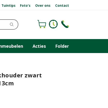
Tuintips
Foto's
Over ons
Contact
inmeubelen
Acties
Folder
khouder zwart
13cm