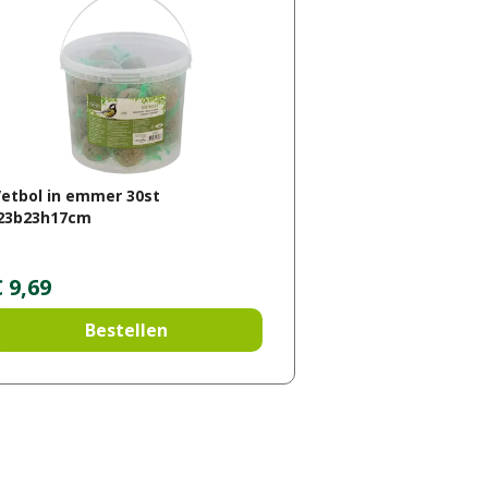
etbol in emmer 30st
l23b23h17cm
€
9
,
69
Bestellen