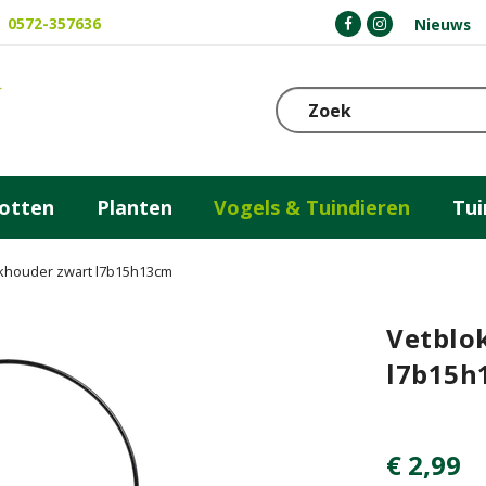
0572-357636
Nieuws
otten
Planten
Vogels & Tuindieren
Tu
khouder zwart l7b15h13cm
Vetblo
l7b15h
€
2
,
99