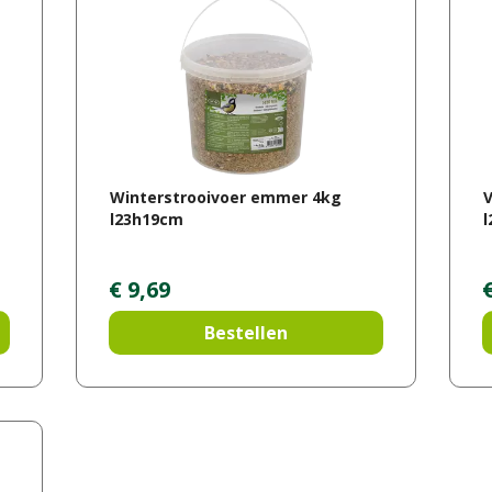
Winterstrooivoer emmer 4kg
V
l23h19cm
€
9
,
69
Bestellen