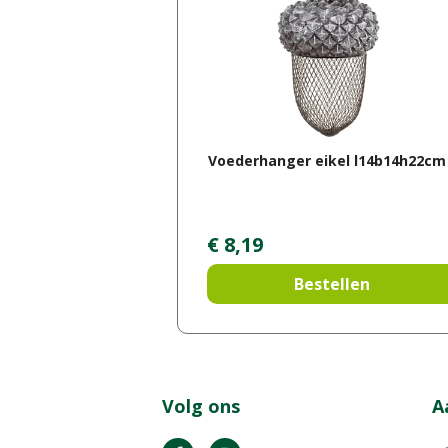
Voederhanger eikel l14b14h22cm
€
8
,
19
Bestellen
Volg ons
A