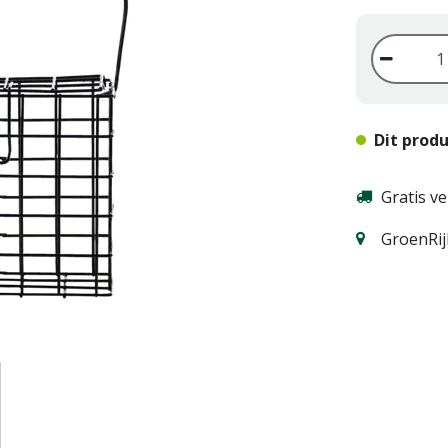
Dit produ
Gratis v
GroenRij