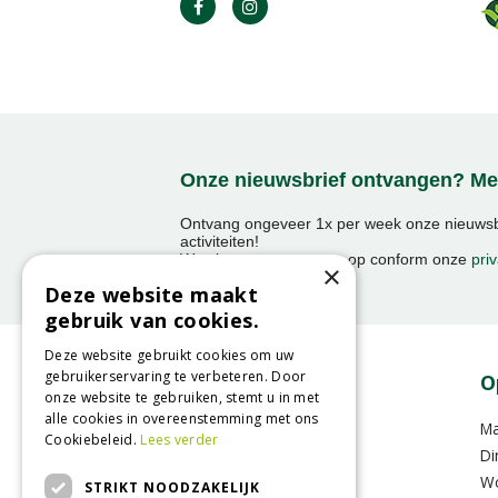
Onze nieuwsbrief ontvangen? Mel
Ontvang ongeveer 1x per week onze nieuwsbr
activiteiten!
We slaan uw gegevens op conform onze
priv
×
Deze website maakt
gebruik van cookies.
Deze website gebruikt cookies om uw
gebruikerservaring te verbeteren. Door
Contact
O
onze website te gebruiken, stemt u in met
alle cookies in overeenstemming met ons
GroenRijk Raalte
M
Cookiebeleid.
Lees verder
Oude Zwolsestraat 8 A
Di
8102RS Raalte
W
STRIKT NOODZAKELIJK