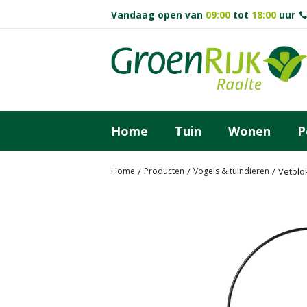
Ga
Vandaag open van
09:00
tot
18:00
uur
naar
content
Home
Tuin
Wonen
P
Home
Producten
Vogels & tuindieren
Vetblo