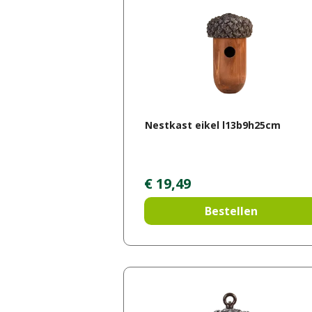
Nestkast eikel l13b9h25cm
€
19
,
49
Bestellen