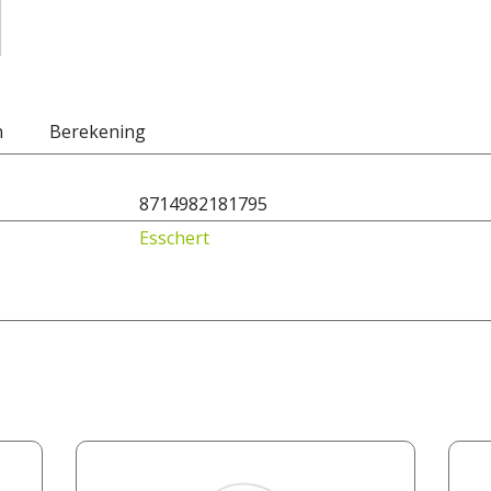
n
Berekening
8714982181795
Esschert