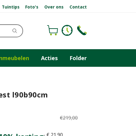
Tuintips
Foto's
Over ons
Contact
inmeubelen
Acties
Folder
rest l90b90cm
€
219
,
00
-
€
21
,
90