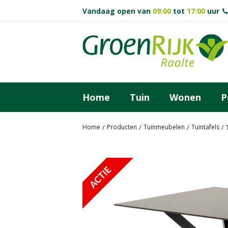
Ga
Vandaag open van
09:00
tot
17:00
uur
naar
content
Home
Tuin
Wonen
P
Home
Producten
Tuinmeubelen
Tuintafels