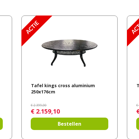
Tafel kings cross aluminium
T
250x176cm
€
2.399
,
00
€
€
2.159
,
10
Bestellen