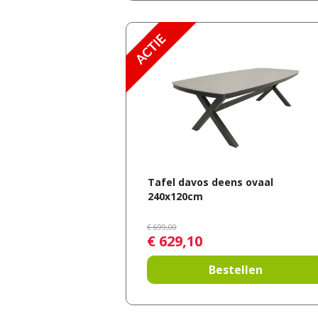
Tafel davos deens ovaal
240x120cm
€
699
,
00
€
629
,
10
Bestellen