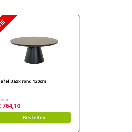
afel Daxx rond 120cm
849
,
00
€
764
,
10
Bestellen