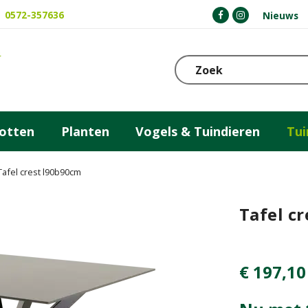
0572-357636
Nieuws
otten
Planten
Vogels & Tuindieren
Tu
Tafel crest l90b90cm
Tafel c
€
197
,
10