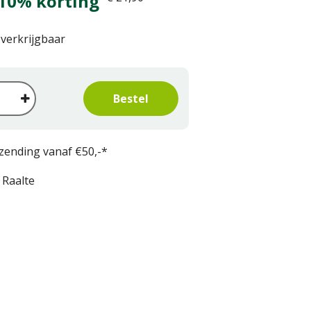
10% korting
 verkrijgbaar
rzending vanaf €50,-*
 Raalte