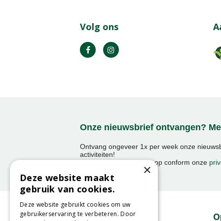
Volg ons
A
Onze nieuwsbrief ontvangen? Mel
Ontvang ongeveer 1x per week onze nieuwsbr
activiteiten!
We slaan uw gegevens op conform onze
priv
×
Deze website maakt
gebruik van cookies.
Deze website gebruikt cookies om uw
gebruikerservaring te verbeteren. Door
Contact
O