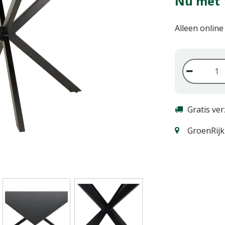
Nu met 
Alleen online
Gratis ve
GroenRijk