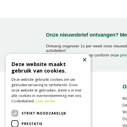
Onze nieuwsbrief ontvangen? Mel
Ontvang ongeveer 1x per week onze nieuwsbr
activiteiten!
We slaan uw gegevens op conform onze
priv
×
Deze website maakt
gebruik van cookies.
Deze website gebruikt cookies om uw
gebruikerservaring te verbeteren. Door
Contact
O
onze website te gebruiken, stemt u in met
alle cookies in overeenstemming met ons
GroenRijk Raalte
M
Cookiebeleid.
Lees verder
Oude Zwolsestraat 8 A
Di
8102RS Raalte
W
STRIKT NOODZAKELIJK
Do
PRESTATIE
T.
0031 (0)572-357636
Vr