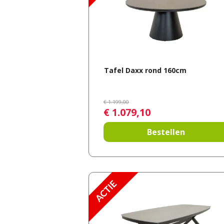
Tafel Daxx rond 160cm
€
1.199
,
00
€
1.079
,
10
Bestellen