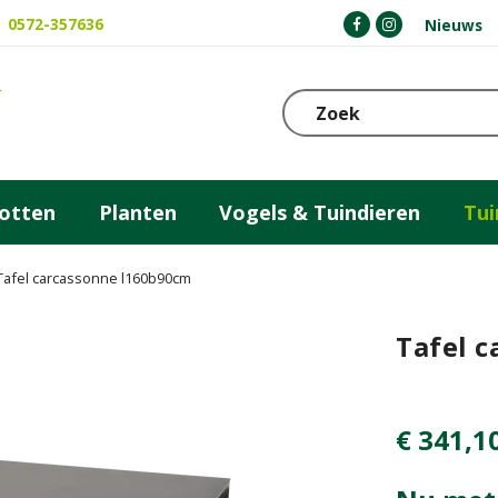
0572-357636
Nieuws
otten
Planten
Vogels & Tuindieren
Tu
Tafel carcassonne l160b90cm
Tafel 
€
341
,
1