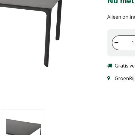
Nu met
Alleen onlin
Gratis v
GroenRij