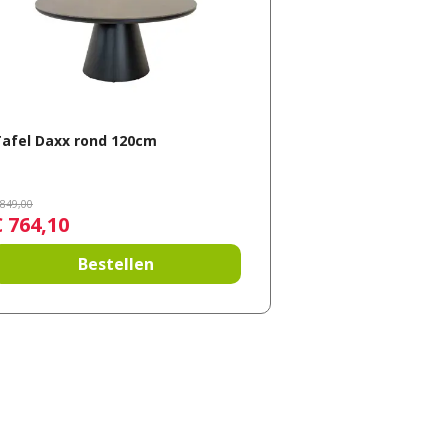
afel Daxx rond 120cm
849
,
00
€
764
,
10
Bestellen