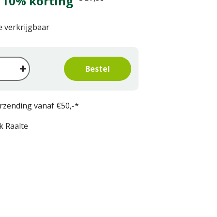
 10% korting
e verkrijgbaar
erzending vanaf €50,-*
k Raalte