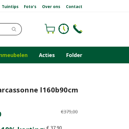
Tuintips
Foto's
Over ons
Contact
inmeubelen
Acties
Folder
carcassonne l160b90cm
€
379
,
00
0
-
€
37
,
90