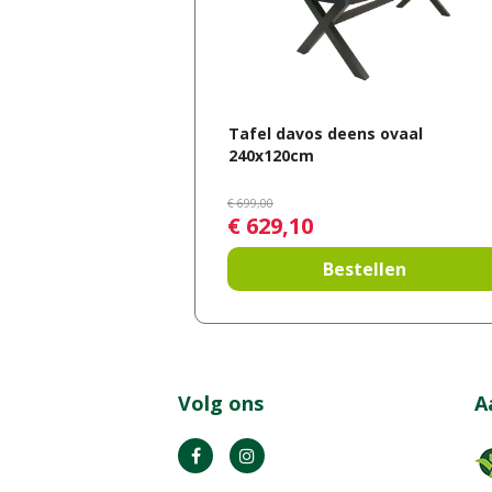
Tafel davos deens ovaal
240x120cm
€
699
,
00
€
629
,
10
Bestellen
Volg ons
A