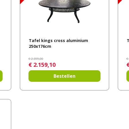
Tafel kings cross aluminium
T
250x176cm
€
2.399
,
00
€
€
2.159
,
10
Bestellen