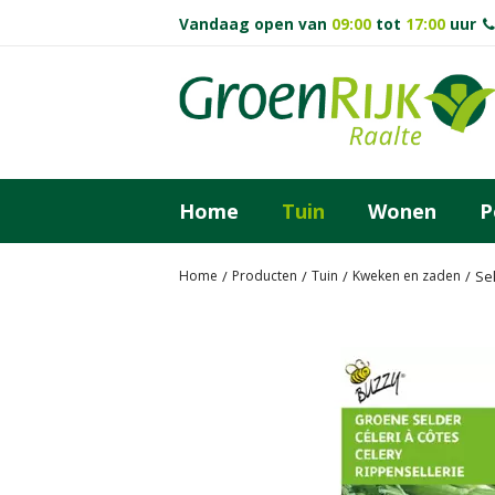
Ga
Vandaag open van
09:00
tot
17:00
uur
naar
content
Home
Tuin
Wonen
P
Home
Producten
Tuin
Kweken en zaden
Sel