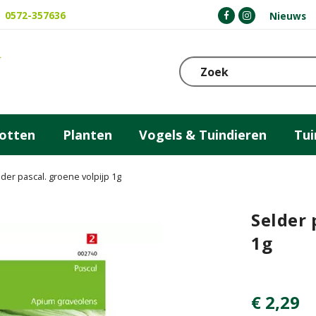
0572-357636
Nieuws
otten
Planten
Vogels & Tuindieren
Tu
der pascal. groene volpijp 1g
Selder 
1g
€
2
,
29