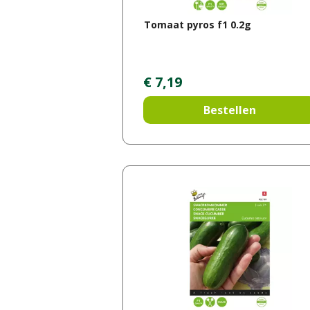
Tomaat pyros f1 0.2g
€
7
,
19
Bestellen