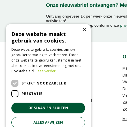
Onze nieuwsbrief ontvangen? Mel
Ontvang ongeveer 1x per week onze nieuwsbr
activiteiten!
We slaan uw gegevens op conform onze
priv
×
Deze website maakt
gebruik van cookies.
Deze website gebruikt cookies om uw
gebruikerservaring te verbeteren. Door
Contact
O
onze website te gebruiken, stemt u in met
alle cookies in overeenstemming met ons
GroenRijk Raalte
M
Cookiebeleid.
Lees verder
Oude Zwolsestraat 8 A
Di
8102RS Raalte
W
STRIKT NOODZAKELIJK
Do
PRESTATIE
T.
0031 (0)572-357636
Vr
E.
info@raalte.groenrijk.nl
Za
OPSLAAN EN SLUITEN
Z
Me
ALLES AFWIJZEN