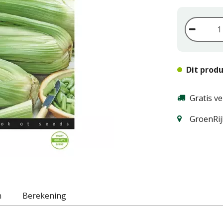
Dit produ
Gratis v
GroenRij
n
Berekening