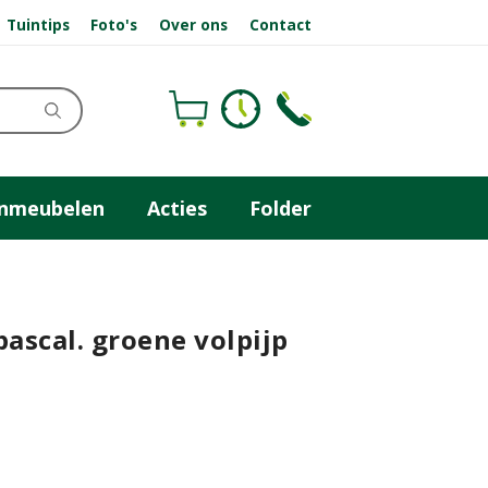
Tuintips
Foto's
Over ons
Contact
inmeubelen
Acties
Folder
pascal. groene volpijp