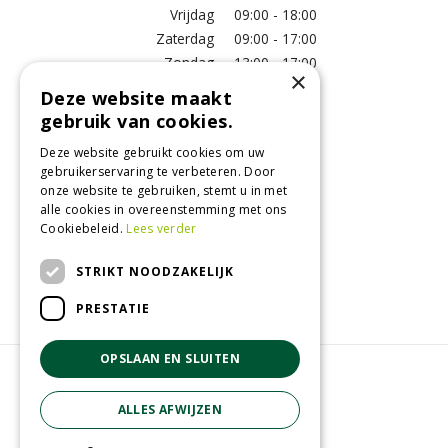
Vrijdag
09:00 - 18:00
Zaterdag
09:00 - 17:00
Zondag
13:00 - 17:00
×
Deze website maakt
Meer vestigingsinformatie >
gebruik van cookies.
Deze website gebruikt cookies om uw
Informatie
gebruikerservaring te verbeteren. Door
onze website te gebruiken, stemt u in met
Over ons
alle cookies in overeenstemming met ons
Algemene voorwaarden
Cookiebeleid.
Lees verder
Betaalinformatie
Verzend- en retourregeling
STRIKT NOODZAKELIJK
Disclaimer
PRESTATIE
OPSLAAN EN SLUITEN
© GroenRijk Raalte
Green Solutions
ALLES AFWIJZEN
Tuincentrum Overzicht
Schommelstoel cozy alu stone