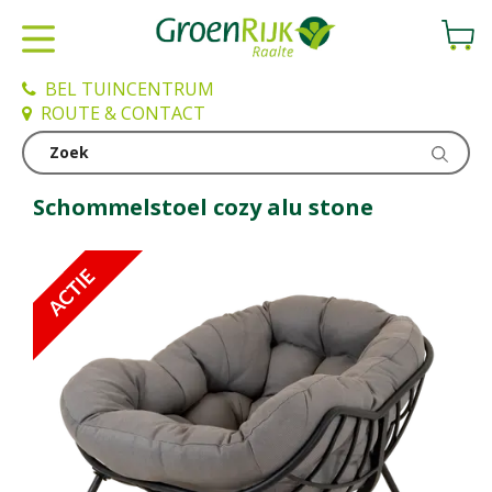
G
a
n
a
BEL TUINCENTRUM
a
ROUTE & CONTACT
r
c
Schommelstoel
o
n
Schommelstoel cozy alu stone
t
e
n
t