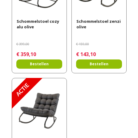
Schommelstoel cozy
Schommelstoel zenzi
alu olive
olive
€
399
,
00
€
159
,
00
€
359
,
10
€
143
,
10
Bestellen
Bestellen