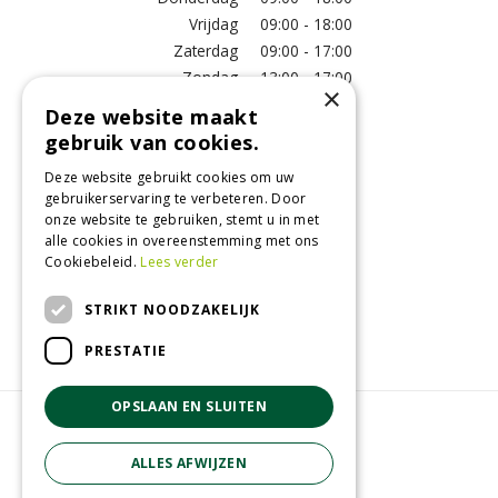
Vrijdag
09:00 - 18:00
Zaterdag
09:00 - 17:00
Zondag
13:00 - 17:00
×
Deze website maakt
Meer vestigingsinformatie >
gebruik van cookies.
Deze website gebruikt cookies om uw
Informatie
gebruikerservaring te verbeteren. Door
onze website te gebruiken, stemt u in met
Over ons
alle cookies in overeenstemming met ons
Algemene voorwaarden
Cookiebeleid.
Lees verder
Betaalinformatie
Verzend- en retourregeling
STRIKT NOODZAKELIJK
Disclaimer
PRESTATIE
OPSLAAN EN SLUITEN
© GroenRijk Raalte
Green Solutions
ALLES AFWIJZEN
Tuincentrum Overzicht