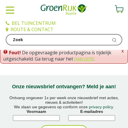
G
a
n
a
BEL TUINCENTRUM
a
ROUTE & CONTACT
r
c
o
x
Fout!
De opgevraagde productpagina is tijdelijk
n
uitgeschakeld. Ga terug naar het
overzicht
.
t
e
n
t
Onze nieuwsbrief ontvangen? Meld je aan!
Ontvang ongeveer 1x per week onze nieuwsbrief met acties,
nieuws & activiteiten!
We slaan uw gegevens op conform onze
privacy policy
.
Voornaam
E-mailadres