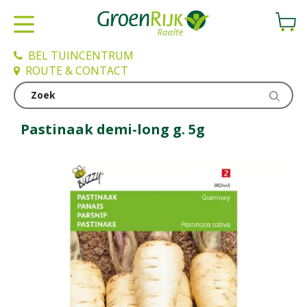
G
a
n
a
BEL TUINCENTRUM
a
ROUTE & CONTACT
r
c
Kweken en zaden
o
n
Pastinaak demi-long g. 5g
t
e
n
t