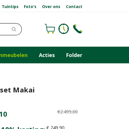
Tuintips
Foto's
Over ons
Contact
inmeubelen
Acties
Folder
set Makai
€
2.499
,
00
10
-
€
249
,
90