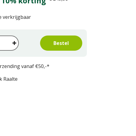
 10% korting
e verkrijgbaar
erzending vanaf €50,-*
k Raalte