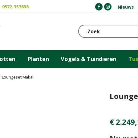
0572-357636
Nieuws
otten
Planten
Vogels & Tuindieren
Tu
Loungeset Makai
Lounge
€
2.249
,