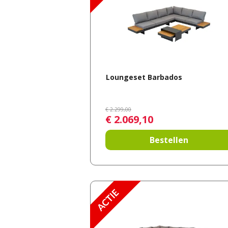
Loungeset Barbados
€
2.299
,
00
€
2.069
,
10
Bestellen