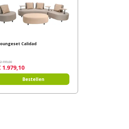
oungeset Calidad
2.199
,
00
€
1.979
,
10
Bestellen