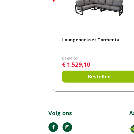
Loungehoekset Tormenta
€
1.699
,
00
€
1.529
,
10
Bestellen
Volg ons
A