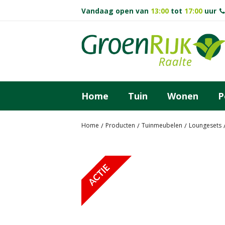
Ga
Vandaag open van
13:00
tot
17:00
uur
naar
content
Home
Tuin
Wonen
P
Home
Producten
Tuinmeubelen
Loungesets