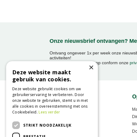
Onze nieuwsbrief ontvangen? Mel
Ontvang ongeveer 1x per week onze nieuwsbr
activiteiten!
We slaan uw gegevens op conform onze
priv
×
Deze website maakt
gebruik van cookies.
Deze website gebruikt cookies om uw
gebruikerservaring te verbeteren. Door
Contact
O
onze website te gebruiken, stemt u in met
alle cookies in overeenstemming met ons
GroenRijk Raalte
M
Cookiebeleid.
Lees verder
Oude Zwolsestraat 8 A
Di
8102RS Raalte
W
STRIKT NOODZAKELIJK
Do
PRESTATIE
T.
0031 (0)572-357636