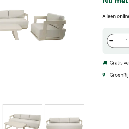
Nu met
Alleen onlin
Gratis v
GroenRij