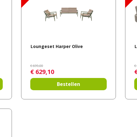
Loungeset Harper Olive
L
€
699
,
00
€
€
629
,
10
Bestellen