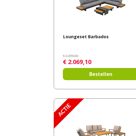
Loungeset Barbados
€
2.299
,
00
€
2.069
,
10
Bestellen