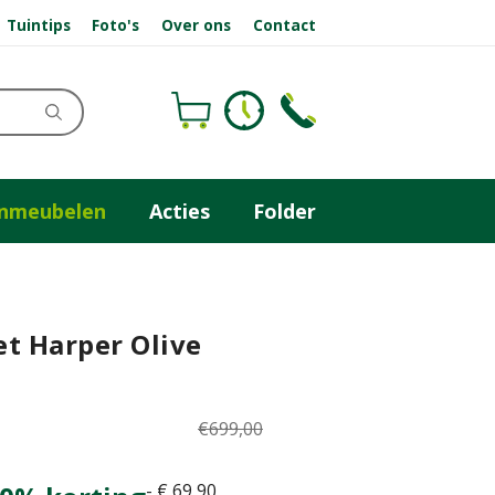
Tuintips
Foto's
Over ons
Contact
inmeubelen
Acties
Folder
t Harper Olive
€
699
,
00
-
€
69
,
90