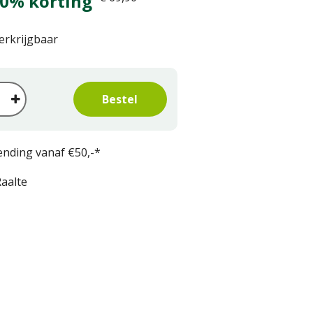
0% korting
verkrijgbaar
ending vanaf €50,-*
aalte