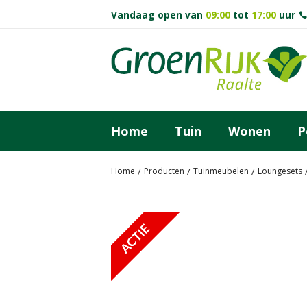
Ga
Vandaag open van
09:00
tot
17:00
uur
naar
content
Home
Tuin
Wonen
P
Home
Producten
Tuinmeubelen
Loungesets