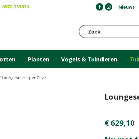
0572-357636
Nieuws
otten
Planten
Vogels & Tuindieren
Tu
Loungeset Harper Olive
Loungese
€
629
,
10