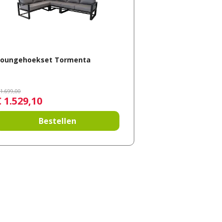
Loungehoekset Tormenta
1.699
,
00
€
1.529
,
10
Bestellen