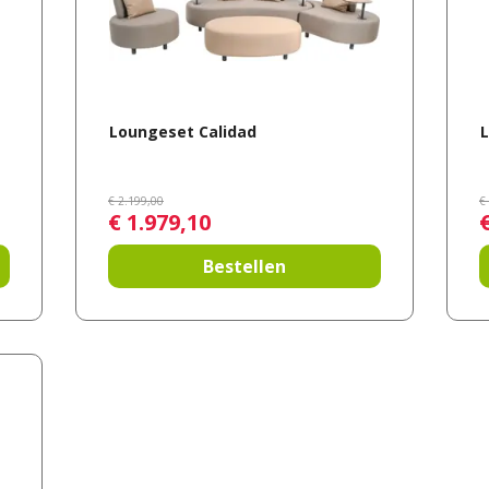
Loungeset Calidad
€
2.199
,
00
€
€
1.979
,
10
Bestellen