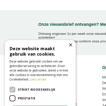
Onze nieuwsbrief ontvangen? Mel
Ontvang ongeveer 1x per week onze nieuwsbr
activiteiten!
We slaan uw gegevens op conform onze
priv
×
Deze website maakt
gebruik van cookies.
Deze website gebruikt cookies om uw
gebruikerservaring te verbeteren. Door
Contact
O
onze website te gebruiken, stemt u in met
alle cookies in overeenstemming met ons
GroenRijk Raalte
M
Cookiebeleid.
Lees verder
Oude Zwolsestraat 8 A
Di
8102RS Raalte
W
STRIKT NOODZAKELIJK
Do
PRESTATIE
T.
0031 (0)572-357636
Vr
E.
info@raalte.groenrijk.nl
Za