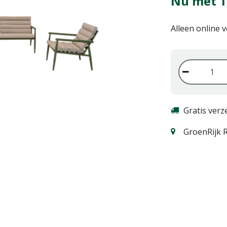
Nu met 1
Alleen online 
Gratis verz
GroenRijk R