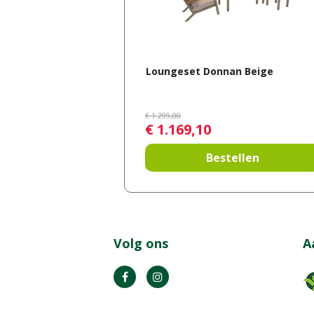
Loungeset Donnan Beige
€
1.299
,
00
€
1.169
,
10
Bestellen
Volg ons
A