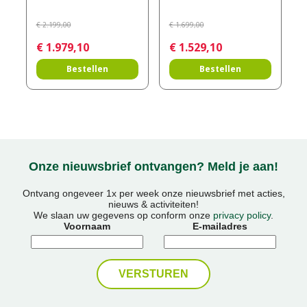
€
2.199
,
00
€
1.699
,
00
€
1.979
,
10
€
1.529
,
10
Bestellen
Bestellen
Onze nieuwsbrief ontvangen? Meld je aan!
Ontvang ongeveer 1x per week onze nieuwsbrief met acties,
nieuws & activiteiten!
We slaan uw gegevens op conform onze
privacy policy
.
Voornaam
E-mailadres