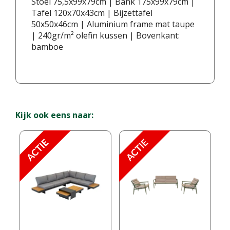
Stoel 75,5x99x79cm | Bank 175x99x79cm |
Tafel 120x70x43cm | Bijzettafel
50x50x46cm | Aluminium frame mat taupe
| 240gr/m² olefin kussen | Bovenkant:
bamboe
Kijk ook eens naar: