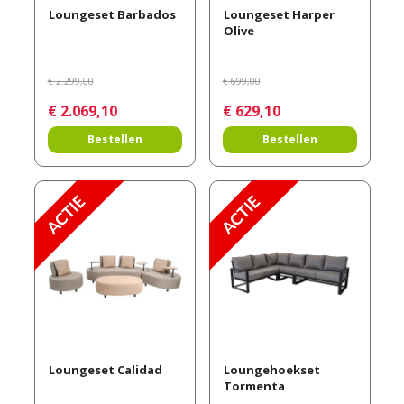
Loungeset Barbados
Loungeset Harper
Olive
€
2.299
,
00
€
699
,
00
€
2.069
,
10
€
629
,
10
Bestellen
Bestellen
Loungeset Calidad
Loungehoekset
Tormenta