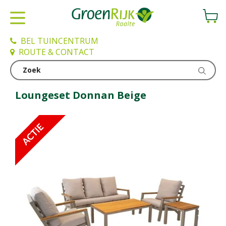
G
a
n
a
BEL TUINCENTRUM
a
ROUTE & CONTACT
r
c
Loungesets
o
n
Loungeset Donnan Beige
t
e
n
t