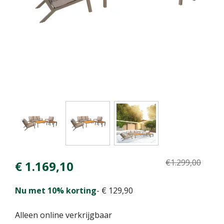
€
1.299
,
00
€
1.169
,
10
Nu met 10% korting
-
€
129
,
90
Alleen online verkrijgbaar