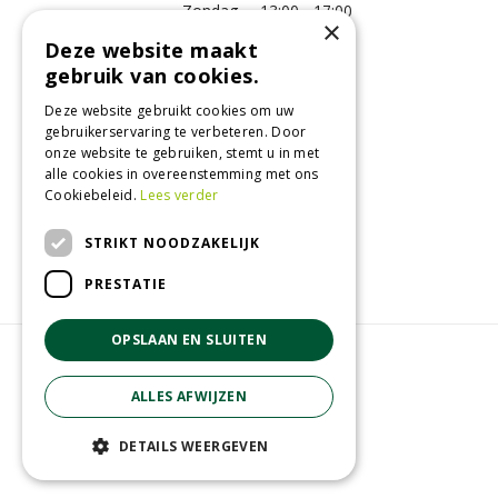
Zondag
13:00 - 17:00
×
Deze website maakt
Meer vestigingsinformatie >
gebruik van cookies.
Deze website gebruikt cookies om uw
Informatie
gebruikerservaring te verbeteren. Door
onze website te gebruiken, stemt u in met
Over ons
alle cookies in overeenstemming met ons
Algemene voorwaarden
Cookiebeleid.
Lees verder
Betaalinformatie
Verzend- en retourregeling
STRIKT NOODZAKELIJK
Disclaimer
PRESTATIE
OPSLAAN EN SLUITEN
© GroenRijk Raalte
Green Solutions
ALLES AFWIJZEN
Tuincentrum Overzicht
Loungeset Donnan Beige
Privacy Policy
DETAILS WEERGEVEN
€
1.299
,
00
€
1.169
,
10