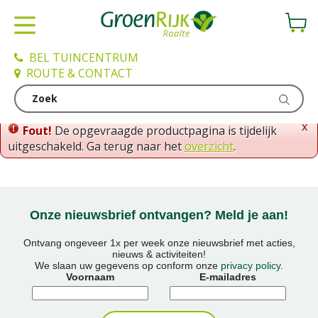
G
a
n
a
BEL TUINCENTRUM
a
ROUTE & CONTACT
r
c
o
x
Fout!
De opgevraagde productpagina is tijdelijk
n
uitgeschakeld. Ga terug naar het
overzicht
.
t
e
n
t
Onze nieuwsbrief ontvangen? Meld je aan!
Ontvang ongeveer 1x per week onze nieuwsbrief met acties,
nieuws & activiteiten!
We slaan uw gegevens op conform onze
privacy policy
.
Voornaam
E-mailadres