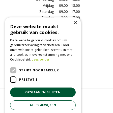
Vrijdag
09:00 - 18:00
Zaterdag
09:00 - 17:00
Zondag
13:00 - 17:00
×
Deze website maakt
Meer vestigingsinformatie >
gebruik van cookies.
Deze website gebruikt cookies om uw
Informatie
gebruikerservaring te verbeteren. Door
onze website te gebruiken, stemt u in met
Over ons
alle cookies in overeenstemming met ons
Algemene voorwaarden
Cookiebeleid.
Lees verder
Betaalinformatie
Verzend- en retourregeling
STRIKT NOODZAKELIJK
Disclaimer
PRESTATIE
OPSLAAN EN SLUITEN
© GroenRijk Raalte
Green Solutions
ALLES AFWIJZEN
Tuincentrum Overzicht