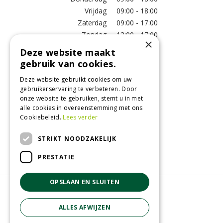
Vrijdag
09:00 - 18:00
Zaterdag
09:00 - 17:00
Zondag
13:00 - 17:00
×
Deze website maakt
Meer vestigingsinformatie >
gebruik van cookies.
Deze website gebruikt cookies om uw
Informatie
gebruikerservaring te verbeteren. Door
onze website te gebruiken, stemt u in met
Over ons
alle cookies in overeenstemming met ons
Algemene voorwaarden
Cookiebeleid.
Lees verder
Betaalinformatie
Verzend- en retourregeling
STRIKT NOODZAKELIJK
Disclaimer
PRESTATIE
OPSLAAN EN SLUITEN
© GroenRijk Raalte
Green Solutions
ALLES AFWIJZEN
Tuincentrum Overzicht