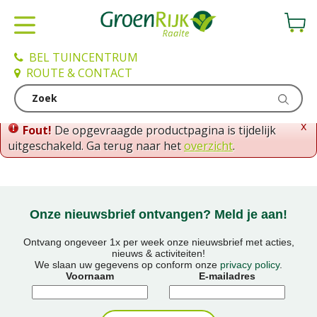
G
a
n
a
BEL TUINCENTRUM
a
ROUTE & CONTACT
r
c
o
x
Fout!
De opgevraagde productpagina is tijdelijk
n
uitgeschakeld. Ga terug naar het
overzicht
.
t
e
n
t
Onze nieuwsbrief ontvangen? Meld je aan!
Ontvang ongeveer 1x per week onze nieuwsbrief met acties,
nieuws & activiteiten!
We slaan uw gegevens op conform onze
privacy policy
.
Voornaam
E-mailadres