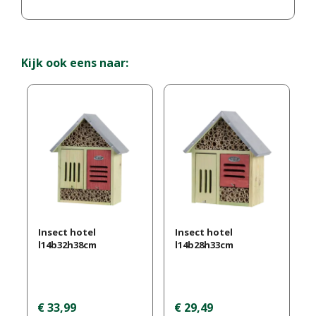
Kijk ook eens naar:
Insect hotel
Insect hotel
l14b32h38cm
l14b28h33cm
€
33
,
99
€
29
,
49