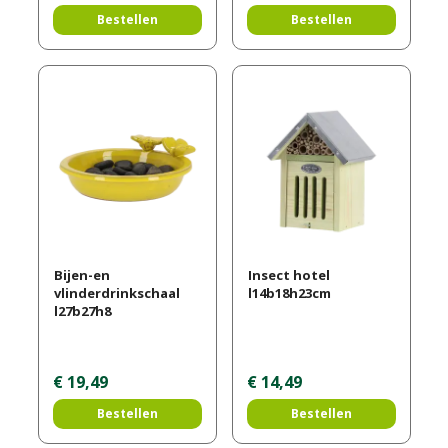
Bestellen
Bestellen
Bijen-en
Insect hotel
vlinderdrinkschaal
l14b18h23cm
l27b27h8
€
19
,
49
€
14
,
49
Bestellen
Bestellen