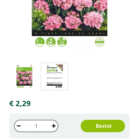
€
2
,
29