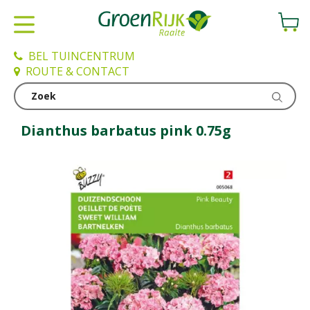
G
a
n
a
BEL TUINCENTRUM
a
ROUTE & CONTACT
r
c
Kweken en zaden
o
n
Dianthus barbatus pink 0.75g
t
e
n
t