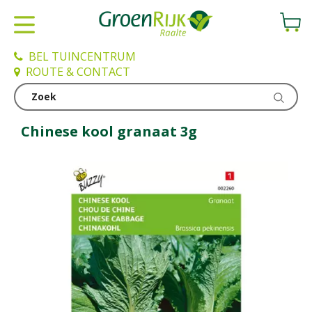
G
a
n
a
BEL TUINCENTRUM
a
ROUTE & CONTACT
r
c
Kweken en zaden
o
n
Chinese kool granaat 3g
t
e
n
t