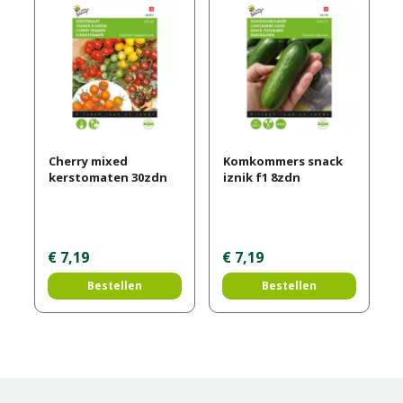
Cherry mixed
Komkommers snack
kerstomaten 30zdn
iznik f1 8zdn
€
7
,
19
€
7
,
19
Bestellen
Bestellen