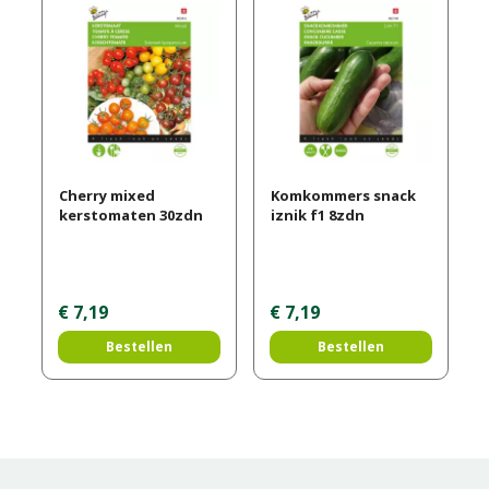
Cherry mixed
Komkommers snack
kerstomaten 30zdn
iznik f1 8zdn
€
7
,
19
€
7
,
19
Bestellen
Bestellen