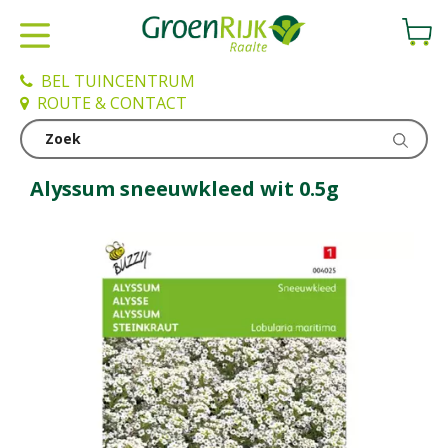
G
a
n
a
BEL TUINCENTRUM
a
ROUTE & CONTACT
r
c
Kweken en zaden
o
n
Alyssum sneeuwkleed wit 0.5g
t
e
n
t